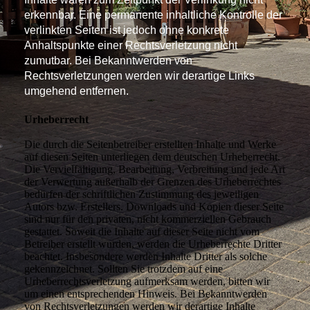
erkennbar. Eine permanente inhaltliche Kontrolle der
verlinkten Seiten ist jedoch ohne konkrete
Anhaltspunkte einer Rechtsverletzung nicht
zumutbar. Bei Bekanntwerden von
Rechtsverletzungen werden wir derartige Links
umgehend entfernen.
Urheberrecht
Die durch die Seitenbetreiber erstellten Inhalte und Werke
auf diesen Seiten unterliegen dem deutschen Urheberrecht.
Die Vervielfältigung, Bearbeitung, Verbreitung und jede Art
der Verwertung außerhalb der Grenzen des Urheberrechtes
bedürfen der schriftlichen Zustimmung des jeweiligen
Autors bzw. Erstellers. Downloads und Kopien dieser Seite
sind nur für den privaten, nicht kommerziellen Gebrauch
gestattet. Soweit die Inhalte auf dieser Seite nicht vom
Betreiber erstellt wurden, werden die Urheberrechte Dritter
beachtet. Insbesondere werden Inhalte Dritter als solche
gekennzeichnet. Sollten Sie trotzdem auf eine
Urheberrechtsverletzung aufmerksam werden, bitten wir
um einen entsprechenden Hinweis. Bei Bekanntwerden
von Rechtsverletzungen werden wir derartige Inhalte