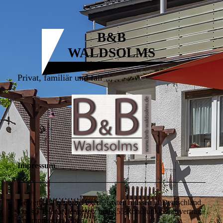
B&B
WALDSOLMS
Privat, familiär und fair ...
Impressum
Gewerblich genutzte Internetseiten müssen in Deutschland
laut §5 Telemediengesetz und §55 Rundfunk-Staatsvertrag
ein Impressum haben.