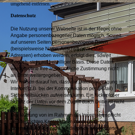
umgehend entfernen.
Datenschutz
Die Nutzung unserer Webseite ist in der Regel ohne
Angabe personenbezogener Daten möglich. Soweit
auf unseren Seiten personenbezogene Daten
(beispielsweise Name, Anschrift oder eMail-
Adressen) erhoben werden, erfolgt dies, soweit
möglich, stets auf freiwilliger Basis. Diese Daten
werden ohne Ihre ausdrückliche Zustimmung nicht
an Dritte weitergegeben.
Wir weisen darauf hin, dass die Datenübertragung im
Internet (z.B. bei der Kommunikation per E-Mail)
Sicherheitslücken aufweisen kann. Ein lückenloser
Schutz der Daten vor dem Zugriff durch Dritte ist nicht
möglich.
Der Nutzung von im Rahmen der Impressumspflicht
veröffentlichten Kontaktdaten durch Dritte zur
Übersendung von nicht ausdrücklich angeforderter
Werbung und Informationsmaterialien wird hiermit