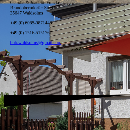
Claudia & Joachim Funcke
Brandoberndorfer Str. 1
35647 Waldsolms
+49 (0) 6085-9871448
+49 (0) 1516-5151761
bnb.waldsolms@gmail.com