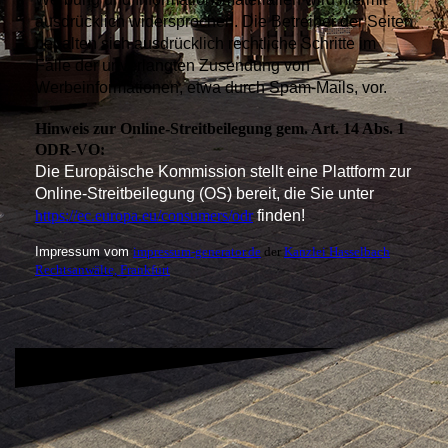
ausdrücklich widersprochen. Die Betreiber der Seiten
behalten sich ausdrücklich rechtliche Schritte im
Falle der unverlangten Zusendung von
Werbeinformationen, etwa durch Spam-Mails, vor.
Hinweis zur Online-Streitbeilegung gem. Art. 14 Abs. 1
ODR-VO:
Die Europäische Kommission stellt eine Plattform zur
Online-Streitbeilegung (OS) bereit, die Sie unter
https://ec.europa.eu/consumers/odr
finden!
Impressum vom
impressum-generator.de
der
Kanzlei Hasselbach
Rechtsanwälte, Frankfurt