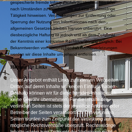
gespeicherte fremde Informationen zu überwachen oder
nach Umständen zu forschen, die auf eine rechtswidrige
Tätigkeit hinweisen. Verpflichtungen zur Entfernung oder
Sperrung der Nutzung von Informationen nach den
allgemeinen Gesetzen bleiben hiervon unberührt. Eine
diesbezügliche Haftung ist jedoch erst ab dem Zeitpunkt
der Kenntnis einer konkreten Rechtsverletzung möglich. Bei
Bekanntwerden von entsprechenden Rechtsverletzungen
werden wir diese Inhalte umgehend entfernen.
Haftung für Links
Unser Angebot enthält Links zu externen Webseiten
Dritter, auf deren Inhalte wir keinen Einfluss haben.
Deshalb können wir für diese fremden Inhalte auch
keine Gewähr übernehmen. Für die Inhalte der
verlinkten Seiten ist stets der jeweilige Anbieter oder
Betreiber der Seiten verantwortlich. Die verlinkten
Seiten wurden zum Zeitpunkt der Verlinkung auf
mögliche Rechtsverstöße überprüft. Rechtswidrige
Inhalte waren zum Zeitpunk
t der Verlinkung nicht