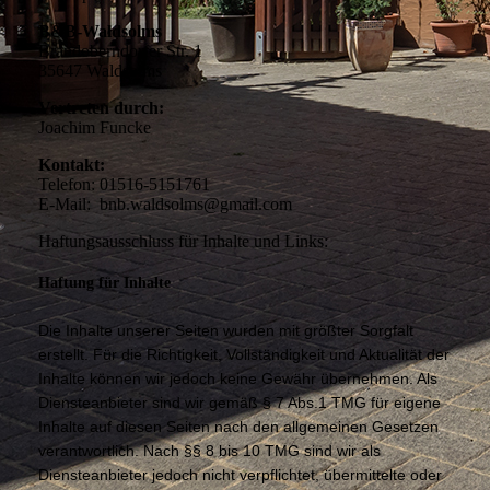
B&B-Waldsolms
Brandoberndorfer Str. 1
35647 Waldsolms
Vertreten durch:
Joachim Funcke
Kontakt:
Telefon: 01516-5151761
E-Mail: bnb.waldsolms@gmail.com
Haftungsausschluss für Inhalte und Links:
Haftung für Inhalte
Die Inhalte unserer Seiten wurden mit größter Sorgfalt
erstellt. Für die Richtigkeit, Vollständigkeit und Aktualität der
Inhalte können wir jedoch keine Gewähr übernehmen. Als
Diensteanbieter sind wir gemäß § 7 Abs.1 TMG für eigene
Inhalte auf diesen Seiten nach den allgemeinen Gesetzen
verantwortlich. Nach §§ 8 bis 10 TMG sind wir als
Diensteanbieter jedoch nicht verpflichtet, übermittelte oder